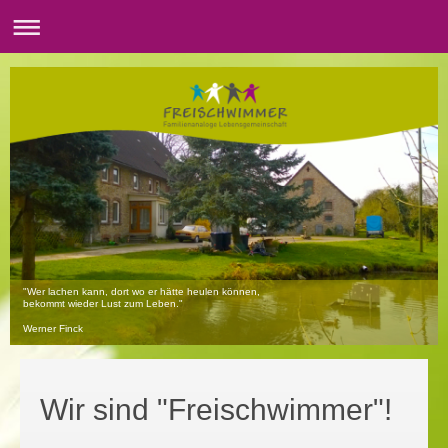
"Wer lachen kann, dort wo er hätte heulen können,
bekommt wieder Lust zum Leben."
Werner Finck
Wir sind "Freischwimmer"!